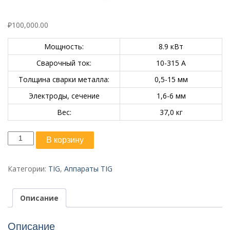
₽
100,000.00
Мощность:
8.9 кВт
Сварочный ток:
10-315 А
Толщина сварки металла:
0,5-15 мм
Электроды, сечение
1,6-6 мм
Вес:
37,0 кг
Количество
В корзину
товара
TIG
315P
Категории:
TIG
,
Аппараты TIG
AC/DC
(E103)
Описание
Описание