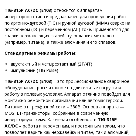
TIG
-315
P
AC
/
DC
(
E
103)
относится к аппаратам
инверторного типа и предназначен для проведения работ
по аргонно-дуговой (TIG) и ручной дуговой (MMA) сварке на
постоянном (DC) и переменном (AC) токе. Применяется для
сварки нержавеющих сталей, тугоплавких металлов
(например, титана), а также алюминия и его сплавов.
Стандартные режимы работы:
двухтактный и четырехтактный (2Т/4Т)
импульсный (TIG Pulse)
TIG-315P AC/DC (E103)
– это профессиональное сварочное
оборудование, рассчитанное на длительные нагрузки и
работу в полевых условиях.
Аппарат отлично подойдет для
монтажно-ремонтной организации или автомастерской.
Питание от трехфазной сети – 380В. Основа аппарата —
MOSFET-транзисторы, собранные в современную
инверторную схему. Ключевая особенность
TIG-315P
AC/DC
– работа и переменным, и постоянным током, что
позволяет варить как нержавейку и титан, так и алюминий,