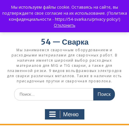
Перейти
Мы используем файлы cookie. Оставаясь на сайте, вы
к
+7 (383) 375-0008
3750008@mail.ru
подтверждаете свое согласие на их использование. (Политика
содержимому
+7 930 858 02 99
What's App:
конфиденциальности - https://54-svarka.ru/privacy-policy/)
Отклонить
54 — Сварка
Мы занимаемся сварочным оборудованием и
расходными материалами для сварочных работ. В
наличие имеется широкий выбор расходных
материалов для MIG и TIG сварки, а также для
плазменной резки. 9 видов вольфрамовых электродов
для сварки различных металлов. Также в наличии есть
присадочные прутки и сварочная проволока.
Искать:
Меню