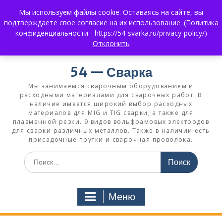
Мы используем файлы cookie. Оставаясь на сайте, вы
+7 (383) 375-0008
3750008@mail.ru
подтверждаете свое согласие на их использование. (Политика
+7 930 858 02 99
What's App:
конфиденциальности - https://54-svarka.ru/privacy-policy/)
Отклонить
54 — Сварка
Мы занимаемся сварочным оборудованием и
расходными материалами для сварочных работ. В
наличие имеется широкий выбор расходных
материалов для MIG и TIG сварки, а также для
плазменной резки. 9 видов вольфрамовых электродов
для сварки различных металлов. Также в наличии есть
присадочные прутки и сварочная проволока.
Меню