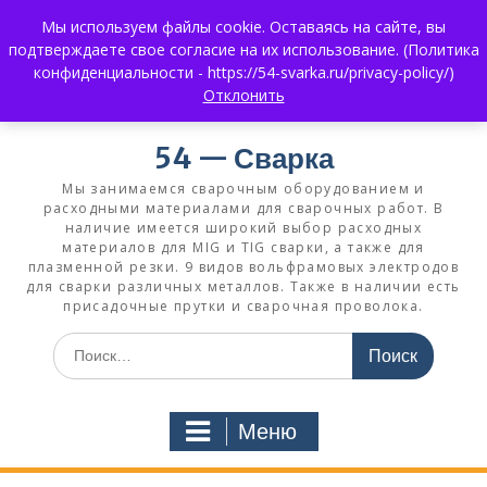
Перейти
Мы используем файлы cookie. Оставаясь на сайте, вы
к
+7 (383) 375-0008
3750008@mail.ru
подтверждаете свое согласие на их использование. (Политика
содержимому
+7 930 858 02 99
What's App:
конфиденциальности - https://54-svarka.ru/privacy-policy/)
Отклонить
54 — Сварка
Мы занимаемся сварочным оборудованием и
расходными материалами для сварочных работ. В
наличие имеется широкий выбор расходных
материалов для MIG и TIG сварки, а также для
плазменной резки. 9 видов вольфрамовых электродов
для сварки различных металлов. Также в наличии есть
присадочные прутки и сварочная проволока.
Искать:
Меню