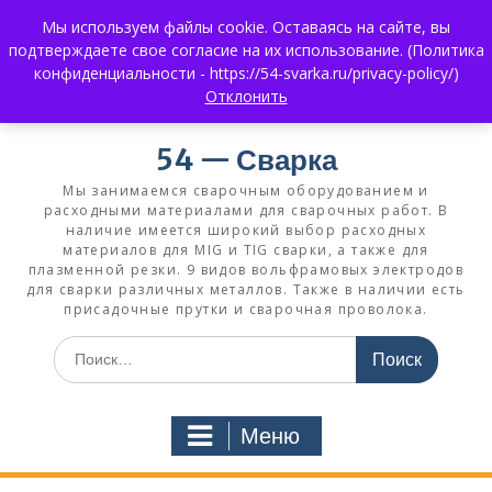
Перейти
Мы используем файлы cookie. Оставаясь на сайте, вы
к
+7 (383) 375-0008
3750008@mail.ru
подтверждаете свое согласие на их использование. (Политика
содержимому
+7 930 858 02 99
What's App:
конфиденциальности - https://54-svarka.ru/privacy-policy/)
Отклонить
54 — Сварка
Мы занимаемся сварочным оборудованием и
расходными материалами для сварочных работ. В
наличие имеется широкий выбор расходных
материалов для MIG и TIG сварки, а также для
плазменной резки. 9 видов вольфрамовых электродов
для сварки различных металлов. Также в наличии есть
присадочные прутки и сварочная проволока.
Искать:
Меню