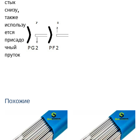
https://nsksvarka.ru/
https://154svarka.ru/
http://www.welding54.ru/
54-сварка
Дом сварки
Похожие