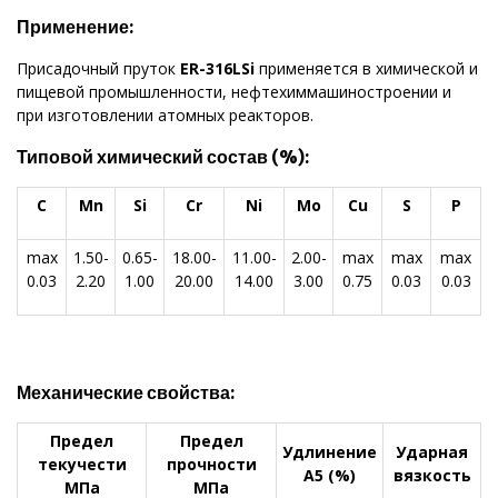
Применение:
Присадочный пруток
ER-316LSi
применяется в химической и
пищевой промышленности, нефтехиммашиностроении и
при изготовлении атомных реакторов.
Типовой химический состав (%):
C
Mn
Si
Cr
Ni
Mo
Cu
S
P
max
1.50-
0.65-
18.00-
11.00-
2.00-
max
max
max
0.03
2.20
1.00
20.00
14.00
3.00
0.75
0.03
0.03
Механические свойства:
Предел
Предел
Удлинение
Ударная
текучести
прочности
А5 (%)
вязкость
МПа
МПа