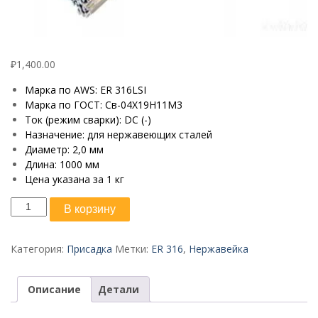
₽
1,400.00
Марка по AWS: ER 316LSI
Марка по ГОСТ: Св-04Х19Н11М3
Ток (режим сварки): DC (-)
Назначение: для нержавеющих сталей
Диаметр: 2,0 мм
Длина: 1000 мм
Цена указана за 1 кг
Количество
В корзину
товара
ER
316LSI
Категория:
Присадка
Метки:
ER 316
,
Нержавейка
ф
2,0
Описание
Детали
мм