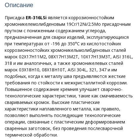
Описание
Присадка
ER-316LSi
является коррозионностойким
хромоникелемолибденовым 19Сr/12Ni/2.5Mo присадочным
прутком с пониженным содержанием углерода,
предназначенная для сварки изделий, эксплуатирующихся
при температурах от -196 до 350°С из кислотостойких
коррозионностойких хромоникельмолибденовых сталей
марок 02Х17Н11М2, 08Х17Н13М2Т, 10Х17Н13М3Т, AISI 316L,
318 и им аналогичных, а также хромоникелевых сталей
марок 03Х18Н10, 08Х18Н10Т, AISI 304L, 321, 347 и им
подобных, когда к металлу шва предъявляются жесткие
требования по стойкости к межкристаллитной коррозии.
Повышенное содержание кремния улучшает сварочно-
технологические характеристики, такие как смачиваемость
свариваемых кромок. Высокие пластические
характеристики наплавленного металла, как правило,
позволяют выполнять последующие технологические
операции, связанные с пластическим деформированием
сваренных заготовок, без проведения послесварочной
термической обработки.