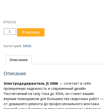
₽
700.00
Количество
В корзину
товара
Электрододержатель
JS
Категория:
MMA
300A
Описание
Описание
Электрододержатель JS 300A
— сочетает в себе
проверенную надежность и современный дизайн.
Рассчитанный на силу тока до 300А, он станет вашим
верным помощником для большинства сварочных работ —
от домашнего ремонта до профессионального монтажа.
Строгий черный корпус из прочного материала эффектно