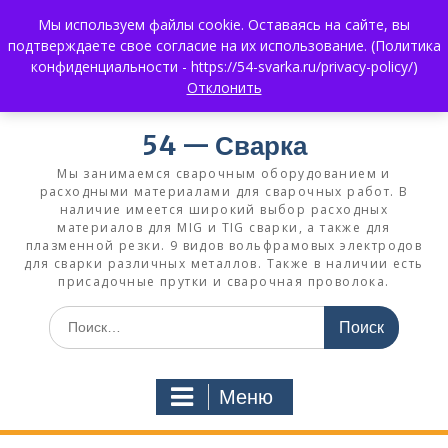
Перейти
Мы используем файлы cookie. Оставаясь на сайте, вы
к
+7 (383) 375-0008
3750008@mail.ru
подтверждаете свое согласие на их использование. (Политика
содержимому
+7 930 858 02 99
What's App:
конфиденциальности - https://54-svarka.ru/privacy-policy/)
Отклонить
54 — Сварка
Мы занимаемся сварочным оборудованием и
расходными материалами для сварочных работ. В
наличие имеется широкий выбор расходных
материалов для MIG и TIG сварки, а также для
плазменной резки. 9 видов вольфрамовых электродов
для сварки различных металлов. Также в наличии есть
присадочные прутки и сварочная проволока.
Искать:
Меню