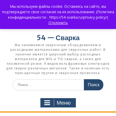
Перейти
Мы используем файлы cookie. Оставаясь на сайте, вы
к
+7 (383) 375-0008
3750008@mail.ru
подтверждаете свое согласие на их использование. (Политика
содержимому
+7 930 858 02 99
What's App:
конфиденциальности - https://54-svarka.ru/privacy-policy/)
Отклонить
54 — Сварка
Мы занимаемся сварочным оборудованием и
расходными материалами для сварочных работ. В
наличие имеется широкий выбор расходных
материалов для MIG и TIG сварки, а также для
плазменной резки. 9 видов вольфрамовых электродов
для сварки различных металлов. Также в наличии есть
присадочные прутки и сварочная проволока.
Искать:
Меню