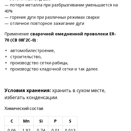
— потеря металла при разбрызгивании уменьшается на
40%
— горение дуги при различных режимах сварки
— отличное повторное зажигание дуги
Применение
сварочной омедненной проволоки ER-
70 (СВ 08Г2С-0)
:
автомобилестроение,
строительство,
производство сетки-рабицы,
производство кладочной сетки и так далее.
Условия хранения:
хранить в сухом месте,
избегать конденсации.
Химический состав
С
Mn
Si
P
S
0,06
1,92
0,74
0,01
0,013