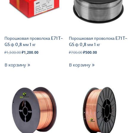
Порошковая проволока E71T-
Порошковая проволока E71T-
GS ф 0,8 мм 1 кг
GS ф 0,8 мм 1 кг
Первоначальная
Текущая
Первоначальная
Текущая
₽
1,500.00
₽
1,200.00
₽
700.00
₽
500.00
цена
цена:
цена
цена:
составляла
₽1,200.00.
составляла
₽500.00.
В корзину
В корзину
₽1,500.00.
₽700.00.