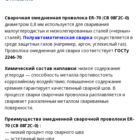
Cварочная омедненная проволока ER-70
(
СВ 08Г2С-0)
диаметром 0,8 мм используется для сваривания
малоуглеродистых и низколегированных сталей («черных»
сталей).
Полуавтоматическая сварка
осуществляется в
среде защитных газов (например, аргон, углекислый газ).
Проволока омедненная для сварки соответствует
ГОСТу
2246-70
.
Химический состав наплавки
: низкое содержание
углерода — способность металла противостоять
коррозийному воздействию; повышенное содержание
кремния гарантирует качественный сварной шов. В
процессе сварки сварочная проволока расплавляется и
сваривает раскаленным металлом свариваемые
поверхности.
Преимущества омедненной сварочной проволоки ER-
70 (СВ 08Г2С-0) :
— низкий процент пор сварного шва
— эстетичный вид шва