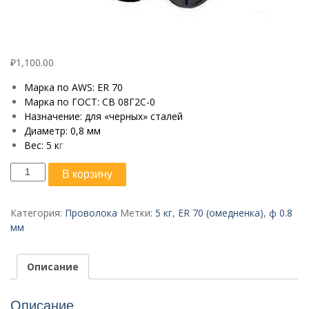
₽
1,100.00
Марка по AWS: ER 70
Марка по ГОСТ: СВ 08Г2С-0
Назначение: для «черных» сталей
Диаметр: 0,8 мм
Вес: 5 к
г
Количество
В корзину
товара
Проволока
ER
Категория:
Проволока
Метки:
5 кг
,
ER 70 (омедненка)
,
ф 0.8
70
мм
ф
0,8
Описание
мм
5
кг
Описание