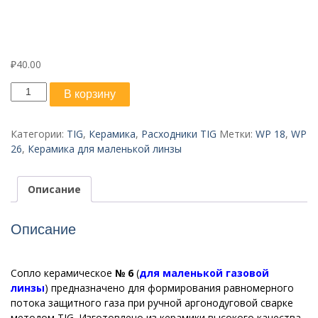
₽
40.00
Количество
В корзину
товара
Керамическое
сопло
Категории:
TIG
,
Керамика
,
Расходники TIG
Метки:
WP 18
,
WP
№6
26
,
Керамика для маленькой линзы
Описание
Описание
Сопло керамическое
№ 6
(
для маленькой газовой
линзы
) предназначено для формирования равномерного
потока защитного газа при ручной аргонодуговой сварке
методом TIG. Изготовлено из керамики высокого качества,