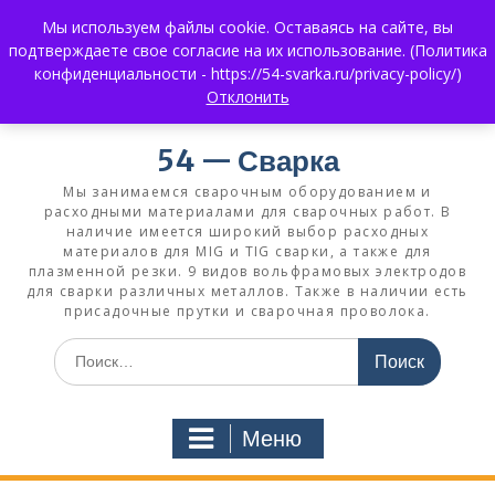
Перейти
Мы используем файлы cookie. Оставаясь на сайте, вы
к
+7 (383) 375-0008
3750008@mail.ru
подтверждаете свое согласие на их использование. (Политика
содержимому
+7 930 858 02 99
What's App:
конфиденциальности - https://54-svarka.ru/privacy-policy/)
Отклонить
54 — Сварка
Мы занимаемся сварочным оборудованием и
расходными материалами для сварочных работ. В
наличие имеется широкий выбор расходных
материалов для MIG и TIG сварки, а также для
плазменной резки. 9 видов вольфрамовых электродов
для сварки различных металлов. Также в наличии есть
присадочные прутки и сварочная проволока.
Искать:
Меню