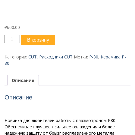
₽
600.00
Количество
В корзину
товара
Защитный
экран
Категории:
CUT
,
Расходники CUT
Метки:
P-80
,
Керамика P-
P-
80
80
Описание
Описание
Новинка для любителей работы с плазмотроном Р80.
Обеспечивает лучшее / сильнее охлаждения и более
надежную защиту от брызг расплавленного металла.