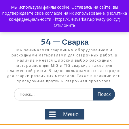
Перейти
Мы используем файлы cookie. Оставаясь на сайте, вы
к
+7 (383) 375-0008
3750008@mail.ru
подтверждаете свое согласие на их использование. (Политика
содержимому
+7 930 858 02 99
What's App:
конфиденциальности - https://54-svarka.ru/privacy-policy/)
Отклонить
54 — Сварка
Мы занимаемся сварочным оборудованием и
расходными материалами для сварочных работ. В
наличие имеется широкий выбор расходных
материалов для MIG и TIG сварки, а также для
плазменной резки. 9 видов вольфрамовых электродов
для сварки различных металлов. Также в наличии есть
присадочные прутки и сварочная проволока.
Искать:
Меню