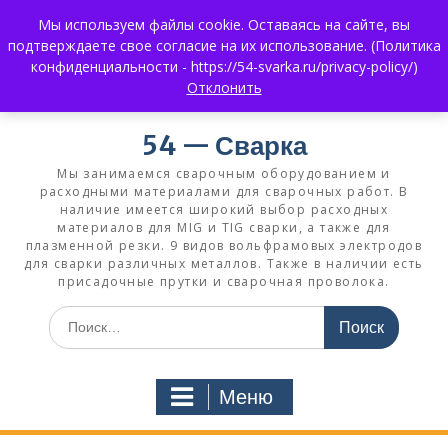
Перейти
Мы используем файлы cookie. Оставаясь на сайте, вы
к
+7 (383) 375-0008
3750008@mail.ru
подтверждаете свое согласие на их использование. (Политика
содержимому
+7 930 858 02 99
What's App:
конфиденциальности - https://54-svarka.ru/privacy-policy/)
Отклонить
54 — Сварка
Мы занимаемся сварочным оборудованием и
расходными материалами для сварочных работ. В
наличие имеется широкий выбор расходных
материалов для MIG и TIG сварки, а также для
плазменной резки. 9 видов вольфрамовых электродов
для сварки различных металлов. Также в наличии есть
присадочные прутки и сварочная проволока.
Искать:
Меню