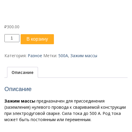
₽
300.00
Количество
В корзину
товара
Зажим
массы
Категория:
Разное
Метки:
500А
,
Зажим массы
500
А
Описание
Описание
Зажим массы
предназначен для присоединения
(заземления) нулевого провода к свариваемой конструкции
при электродуговой сварке. Сила тока до 500 А. Род тока
может быть постоянным или переменным.