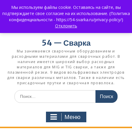
Перейти
Мы используем файлы cookie. Оставаясь на сайте, вы
к
+7 (383) 375-0008
3750008@mail.ru
подтверждаете свое согласие на их использование. (Политика
содержимому
+7 930 858 02 99
What's App:
конфиденциальности - https://54-svarka.ru/privacy-policy/)
Отклонить
54 — Сварка
Мы занимаемся сварочным оборудованием и
расходными материалами для сварочных работ. В
наличие имеется широкий выбор расходных
материалов для MIG и TIG сварки, а также для
плазменной резки. 9 видов вольфрамовых электродов
для сварки различных металлов. Также в наличии есть
присадочные прутки и сварочная проволока.
Искать:
Меню