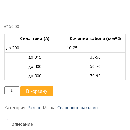
₽
150.00
Сила тока (А)
Сечение кабеля (мм*2)
до 200
10-25
до 315
35-50
до 400
50-70
до 500
70-95
Количество
В корзину
товара
Вилка
кабельная
Категория:
Разное
Метка:
Сварочные разъемы
35-
50
Описание