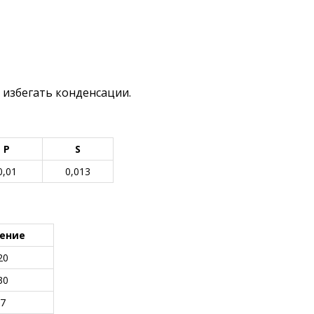
, избегать конденсации.
P
S
0,01
0,013
ение
20
30
7