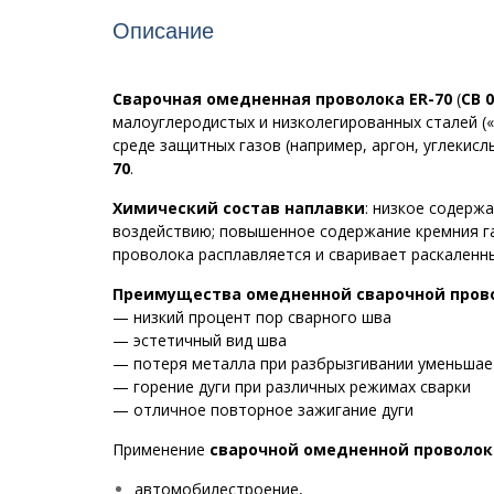
Описание
Сварочная омедненная проволока ER-70
(
СВ 
малоуглеродистых и низколегированных сталей («
среде защитных газов (например, аргон, углекис
70
.
Химический состав наплавки
: низкое содерж
воздействию; повышенное содержание кремния га
проволока расплавляется и сваривает раскален
Преимущества омедненной сварочной проволо
— низкий процент пор сварного шва
— эстетичный вид шва
— потеря металла при разбрызгивании уменьшае
— горение дуги при различных режимах сварки
— отличное повторное зажигание дуги
Применение
сварочной омедненной проволоки 
автомобилестроение,