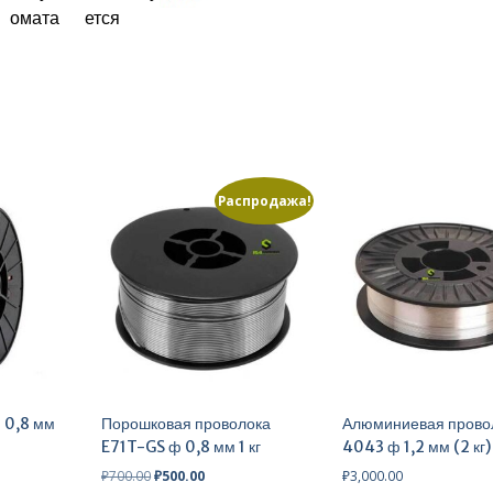
Распродажа!
 0,8 мм
Порошковая проволока
Алюминиевая прово
E71T-GS ф 0,8 мм 1 кг
4043 ф 1,2 мм (2 кг)
Первоначальная
Текущая
₽
700.00
₽
500.00
₽
3,000.00