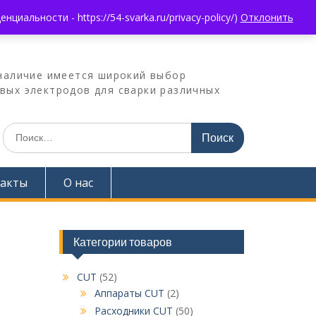
альности - https://54-svarka.ru/privacy-policy/)
Отклонить
наличие имеется широкий выбор
овых электродов для сварки различных
Искать:
акты
О нас
Категории товаров
CUT
(52)
Аппараты CUT
(2)
Расходники CUT
(50)