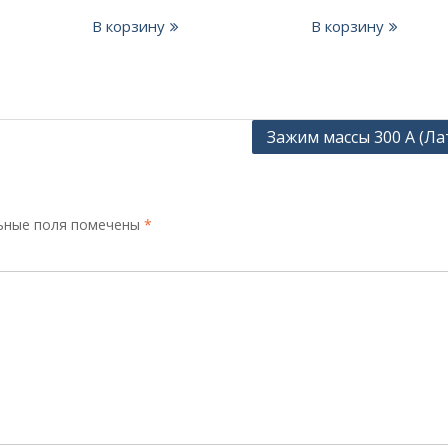
цена
цена:
составляла
₽500.00.
В корзину
В корзину
₽700.00.
Зажим массы 300 А (Ла
ьные поля помечены
*