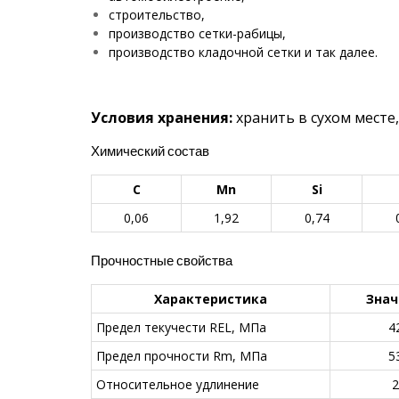
строительство,
производство сетки-рабицы,
производство кладочной сетки и так далее.
Условия хранения:
хранить в сухом месте
Химический состав
С
Mn
Si
0,06
1,92
0,74
Прочностные свойства
Характеристика
Знач
Предел текучести REL, МПа
4
Предел прочности Rm, МПа
5
Относительное удлинение
2