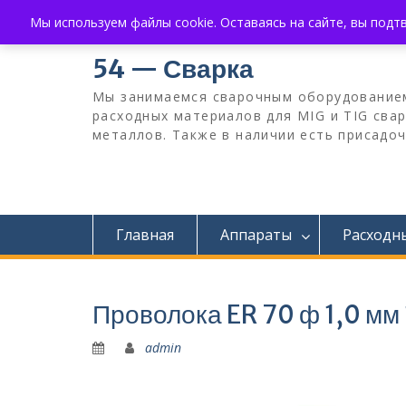
Перейти
+7 (383) 375-0008
3750008@mail.ru
Мы используем файлы cookie. Оставаясь на сайте, вы подтве
к
содержимому
54 — Сварка
Мы занимаемся сварочным оборудованием
расходных материалов для MIG и TIG свар
металлов. Также в наличии есть присадоч
Главная
Аппараты
Расходн
Проволока ER 70 ф 1,0 мм 1
admin