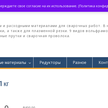
What's App:
+7 930 858 02 99
рждаете свое согласие на их использование. (Политика конфиденци
 и расходными материалами для сварочных работ. В 
ки, а также для плазменной резки. 9 видов вольфрам
ные прутки и сварочная проволока.
ые материалы
Редукторы
Разное
Конт
 кг
₽
400.00