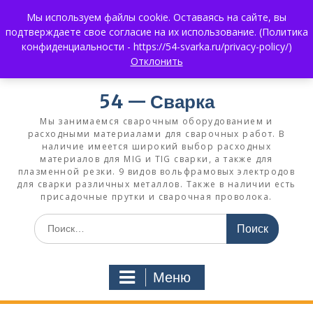
Перейти
Мы используем файлы cookie. Оставаясь на сайте, вы
к
+7 (383) 375-0008
3750008@mail.ru
подтверждаете свое согласие на их использование. (Политика
содержимому
+7 930 858 02 99
What's App:
конфиденциальности - https://54-svarka.ru/privacy-policy/)
Отклонить
54 — Сварка
Мы занимаемся сварочным оборудованием и
расходными материалами для сварочных работ. В
наличие имеется широкий выбор расходных
материалов для MIG и TIG сварки, а также для
плазменной резки. 9 видов вольфрамовых электродов
для сварки различных металлов. Также в наличии есть
присадочные прутки и сварочная проволока.
Искать:
Меню