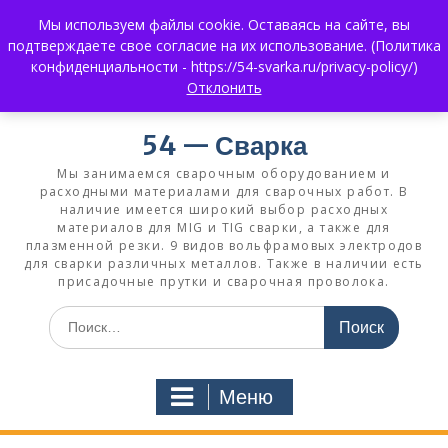
Перейти
Мы используем файлы cookie. Оставаясь на сайте, вы
к
+7 (383) 375-0008
3750008@mail.ru
подтверждаете свое согласие на их использование. (Политика
содержимому
+7 930 858 02 99
What's App:
конфиденциальности - https://54-svarka.ru/privacy-policy/)
Отклонить
54 — Сварка
Мы занимаемся сварочным оборудованием и
расходными материалами для сварочных работ. В
наличие имеется широкий выбор расходных
материалов для MIG и TIG сварки, а также для
плазменной резки. 9 видов вольфрамовых электродов
для сварки различных металлов. Также в наличии есть
присадочные прутки и сварочная проволока.
Искать:
Меню