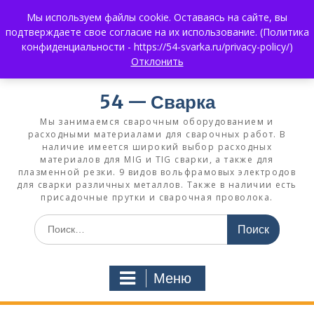
Перейти
Мы используем файлы cookie. Оставаясь на сайте, вы
к
+7 (383) 375-0008
3750008@mail.ru
подтверждаете свое согласие на их использование. (Политика
содержимому
+7 930 858 02 99
What's App:
конфиденциальности - https://54-svarka.ru/privacy-policy/)
Отклонить
54 — Сварка
Мы занимаемся сварочным оборудованием и
расходными материалами для сварочных работ. В
наличие имеется широкий выбор расходных
материалов для MIG и TIG сварки, а также для
плазменной резки. 9 видов вольфрамовых электродов
для сварки различных металлов. Также в наличии есть
присадочные прутки и сварочная проволока.
Искать:
Меню