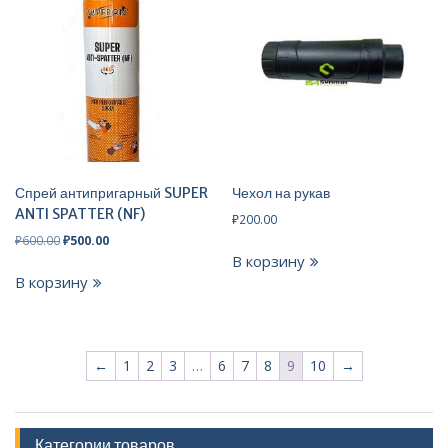
Спрей антипригарный SUPER
Чехол на рукав
ANTI SPATTER (NF)
₽
200.00
Первоначальная
Текущая
₽
600.00
₽
500.00
цена
цена:
В корзину
составляла
₽500.00.
В корзину
₽600.00.
←
1
2
3
…
6
7
8
9
10
→
Категории товаров